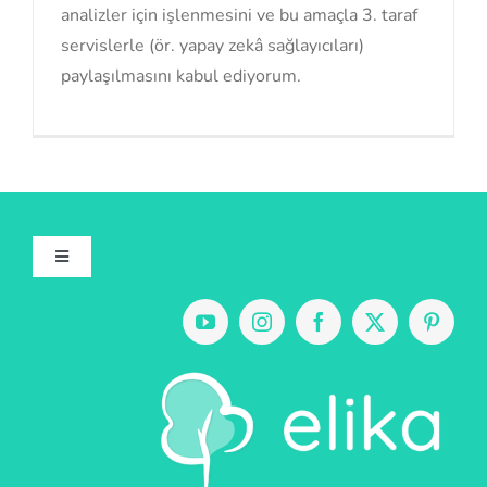
analizler için işlenmesini ve bu amaçla 3. taraf
servislerle (ör. yapay zekâ sağlayıcıları)
paylaşılmasını kabul ediyorum.
Toggle
Navigation
Hakkımızda
Uygulamalarımız
Uzmanlarımız