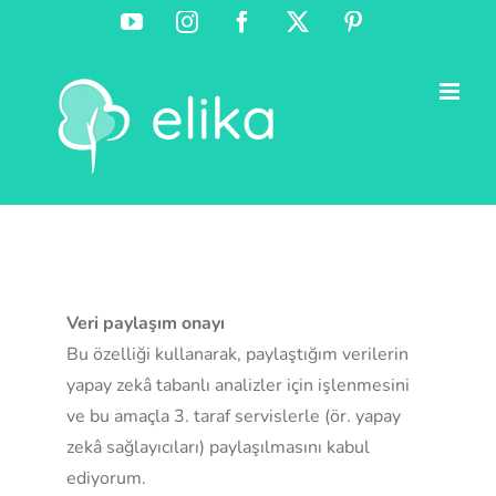
Skip
YouTube
Instagram
Facebook
X
Pinterest
to
content
Veri paylaşım onayı
Bu özelliği kullanarak, paylaştığım verilerin
yapay zekâ tabanlı analizler için işlenmesini
ve bu amaçla 3. taraf servislerle (ör. yapay
zekâ sağlayıcıları) paylaşılmasını kabul
ediyorum.