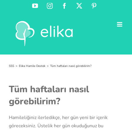
Skip
YouTube
Instagram
Facebook
X
Pinterest
to
content
SSS
Elika Hamile Destek
Tüm haftaları nasıl görebilirim?
Tüm haftaları nasıl
görebilirim?
Hamileliğiniz ilerledikçe, her gün yeni bir içerik
göreceksiniz. Üstelik her gün okuduğunuz bu