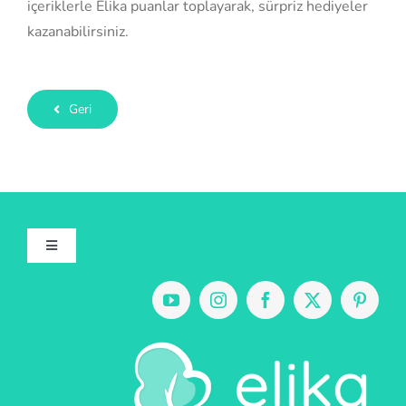
içeriklerle Elika puanlar toplayarak, sürpriz hediyeler
kazanabilirsiniz.
Geri
Toggle
Navigation
Hakkımızda
Uygulamalarımız