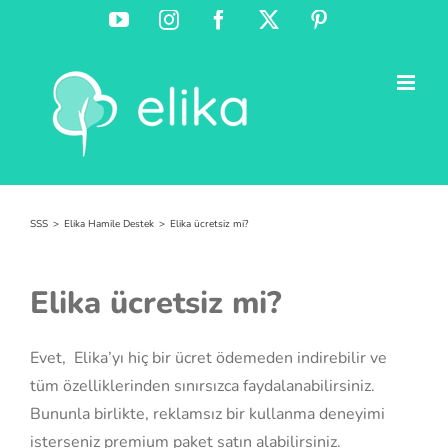
Skip
YouTube
Instagram
Facebook
X
Pinterest
to
content
SSS
Elika Hamile Destek
Elika ücretsiz mi?
Elika ücretsiz mi?
Evet, Elika’yı hiç bir ücret ödemeden indirebilir ve
tüm özelliklerinden sınırsızca faydalanabilirsiniz.
Bununla birlikte, reklamsız bir kullanma deneyimi
isterseniz premium paket satın alabilirsiniz.