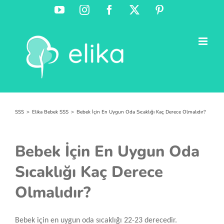
Skip
YouTube
Instagram
Facebook
X
Pinterest
to
content
SSS
Elika Bebek SSS
Bebek İçin En Uygun Oda Sıcaklığı Kaç Derece Olmalıdır?
Bebek İçin En Uygun Oda
Sıcaklığı Kaç Derece
Olmalıdır?
Bebek için en uygun oda sıcaklığı 22-23 derecedir.