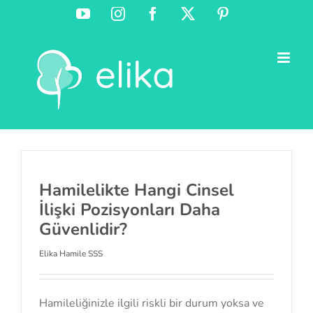
Skip
YouTube
Instagram
Facebook
X
Pinterest
to
content
Hamilelikte Hangi Cinsel
İlişki Pozisyonları Daha
Güvenlidir?
Elika Hamile SSS
Hamileliğinizle ilgili riskli bir durum yoksa ve