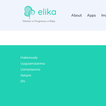
Skip
to
About
Apps
Im
content
Women • Pregnancy • Baby
Hakkımızda
Uygulamalarımız
Uzmanlarımız
İletişim
EN