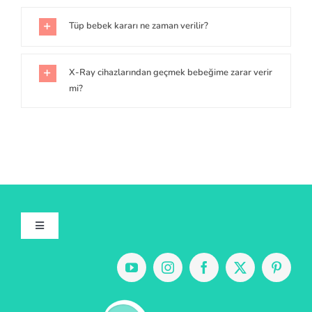
Tüp bebek kararı ne zaman verilir?
X-Ray cihazlarından geçmek bebeğime zarar verir
mi?
Toggle
Navigation
Hakkımızda
Uygulamalarımız